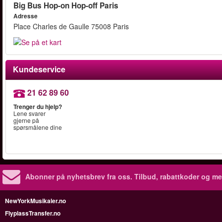
Big Bus Hop-on Hop-off Paris
Adresse
Place Charles de Gaulle 75008 Paris
Kundeservice
21 62 89 60
Trenger du hjelp?
Lene svarer
gjerne på
spørsmålene dine
Abonner på nyhetsbrev fra oss. Tilbud, rabattkoder og me
NewYorkMusikaler.no
FlyplassTransfer.no