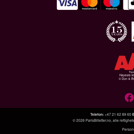
Høyeste kr
© Dun & Br
Telefon
:
+47 21 62 89 60
© 2026
ParisBilletter.no
, alle rettigh
Person