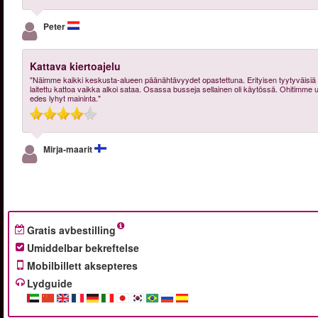
Peter
Kattava kiertoajelu
"Näimme kaikki keskusta-alueen päänähtävyydet opastettuna. Erityisen tyytyväisiä oli
laitettu kattoa vaikka alkoi sataa. Osassa busseja sellainen oli käytössä. Ohitimme 
edes lyhyt maininta."
Mirja-maarit
Gratis avbestilling
Umiddelbar bekreftelse
Mobilbillett aksepteres
Lydguide