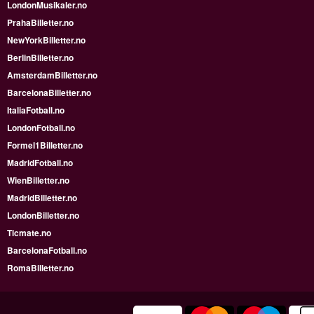
LondonMusikaler.no
PrahaBilletter.no
NewYorkBilletter.no
BerlinBilletter.no
AmsterdamBilletter.no
BarcelonaBilletter.no
ItaliaFotball.no
LondonFotball.no
Formel1Billetter.no
MadridFotball.no
WienBilletter.no
MadridBilletter.no
LondonBilletter.no
Ticmate.no
BarcelonaFotball.no
RomaBilletter.no