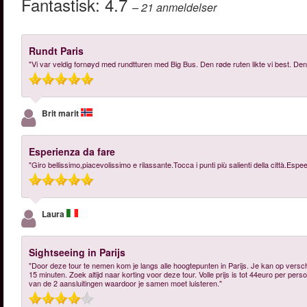
Fantastisk:
4.7
– 21
anmeldelser
Rundt Paris
"Vi var veldig fornøyd med rundtturen med Big Bus. Den røde ruten likte vi best. De
Brit marit
Esperienza da fare
"Giro bellissimo,piacevolissimo e rilassante.Tocca i punti più salienti della città.Es
Laura
Sightseeing in Parijs
"Door deze tour te nemen kom je langs alle hoogtepunten in Parijs. Je kan op vers
15 minuten. Zoek altijd naar korting voor deze tour. Volle prijs is tot 44euro per pers
van de 2 aansluitingen waardoor je samen moet luisteren."