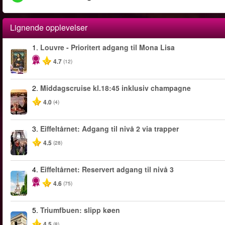
Lignende opplevelser
1.
Louvre - Prioritert adgang til Mona Lisa
4.7
(12)
2.
Middagscruise kl.18:45 inklusiv champagne
4.0
(4)
3.
Eiffeltårnet: Adgang til nivå 2 via trapper
4.5
(28)
4.
Eiffeltårnet: Reservert adgang til nivå 3
4.6
(75)
5.
Triumfbuen: slipp køen
4.5
(8)