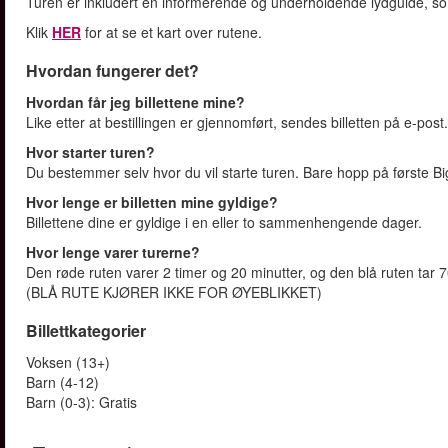
Turen er inkludert en informerende og underholdende lydguide, s
Klik
HER
for at se et kart over rutene.
Hvordan fungerer det?
Hvordan får jeg billettene mine?
Like etter at bestillingen er gjennomført, sendes billetten på e-post.
Hvor starter turen?
Du bestemmer selv hvor du vil starte turen. Bare hopp på første Bi
Hvor lenge er billetten mine gyldige?
Billettene dine er gyldige i en eller to sammenhengende dager.
Hvor lenge varer turerne?
Den røde ruten varer 2 timer og 20 minutter, og den blå ruten tar 
(BLÅ RUTE KJØRER IKKE FOR ØYEBLIKKET)
Billettkategorier
Voksen (13+)
Barn (4-12)
Barn (0-3): Gratis