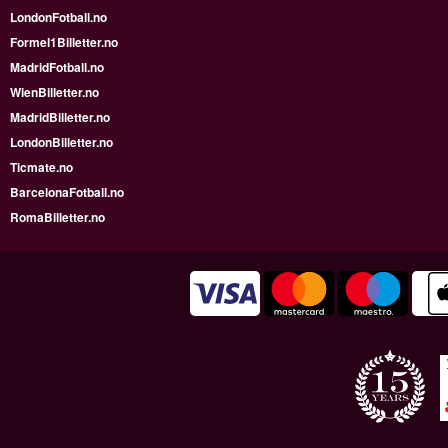
LondonFotball.no
Formel1Billetter.no
MadridFotball.no
WienBilletter.no
MadridBilletter.no
LondonBilletter.no
Ticmate.no
BarcelonaFotball.no
RomaBilletter.no