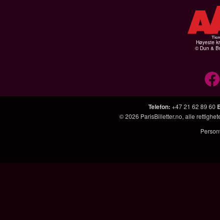
Høyeste kr
© Dun & Br
Telefon
:
+47 21 62 89 60
© 2026
ParisBilletter.no
, alle rettigh
Person