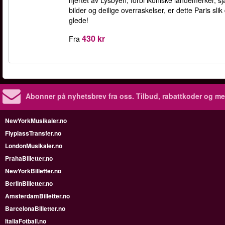
bilder og deilige overraskelser, er dette Paris sli
glede!
430 kr
Fra
Abonner på nyhetsbrev fra oss. Tilbud, rabattkoder og me
NewYorkMusikaler.no
FlyplassTransfer.no
LondonMusikaler.no
PrahaBilletter.no
NewYorkBilletter.no
BerlinBilletter.no
AmsterdamBilletter.no
BarcelonaBilletter.no
ItaliaFotball.no