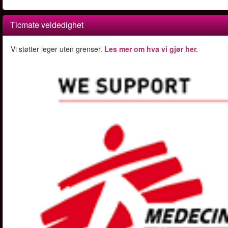
Ticmate veldedighet
Vi støtter leger uten grenser.
Les mer om hva vi gjør her.