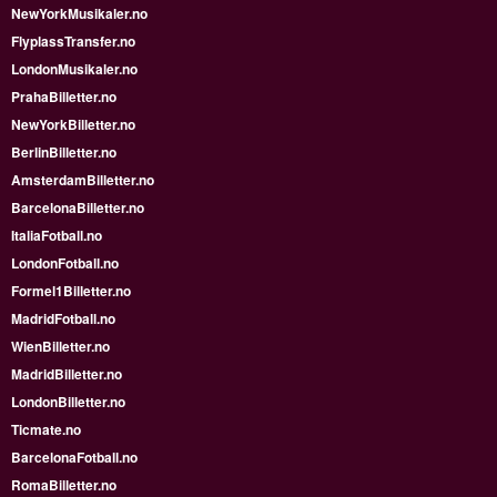
NewYorkMusikaler.no
FlyplassTransfer.no
LondonMusikaler.no
PrahaBilletter.no
NewYorkBilletter.no
BerlinBilletter.no
AmsterdamBilletter.no
BarcelonaBilletter.no
ItaliaFotball.no
LondonFotball.no
Formel1Billetter.no
MadridFotball.no
WienBilletter.no
MadridBilletter.no
LondonBilletter.no
Ticmate.no
BarcelonaFotball.no
RomaBilletter.no