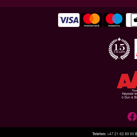
Høyeste kr
© Dun & Br
Telefon
:
+47 21 62 89 60