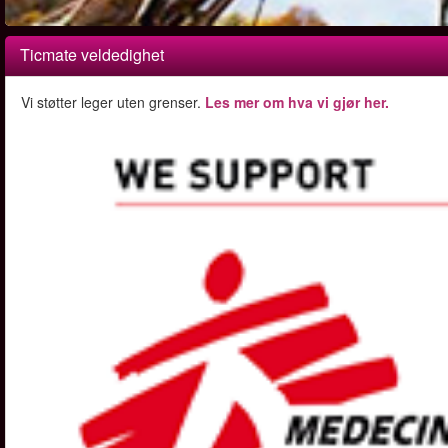
Ticmate veldedighet
Vi støtter leger uten grenser.
Les mer om hva vi gjør her.