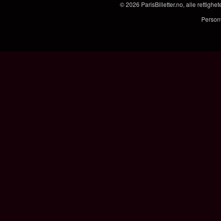
© 2026
ParisBilletter.no
, alle rettigh
Person