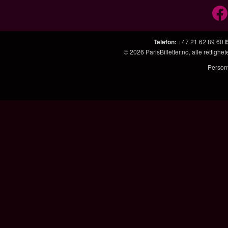
Telefon
:
+47 21 62 89 60
© 2026
ParisBilletter.no
, alle rettigh
Person