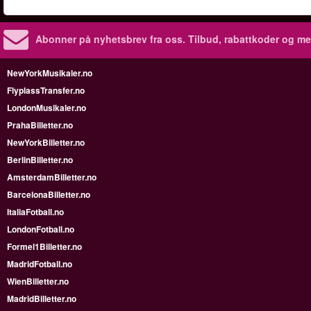
Abonner på nyhetsbrev fra oss. Tilbud, rabattkoder og me
NewYorkMusikaler.no
FlyplassTransfer.no
LondonMusikaler.no
PrahaBilletter.no
NewYorkBilletter.no
BerlinBilletter.no
AmsterdamBilletter.no
BarcelonaBilletter.no
ItaliaFotball.no
LondonFotball.no
Formel1Billetter.no
MadridFotball.no
WienBilletter.no
MadridBilletter.no