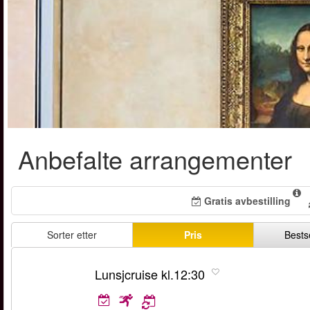
Anbefalte arrangementer
Gratis avbestilling
Sorter etter
Pris
Bests
Lunsjcruise kl.12:30