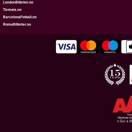
LondonBilletter.no
Ticmate.no
BarcelonaFotball.no
RomaBilletter.no
Høyeste kr
© Dun & Br