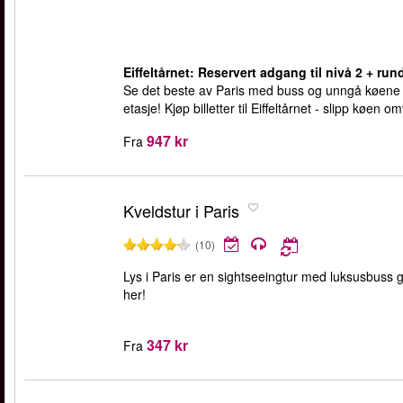
Eiffeltårnet: Reservert adgang til nivå 2 + rund
Se det beste av Paris med buss og unngå køene ve
etasje! Kjøp billetter til Eiffeltårnet - slipp køen o
947 kr
Fra
Kveldstur i Paris
(10)
Lys i Paris er en sightseeingtur med luksusbuss gj
her!
347 kr
Fra