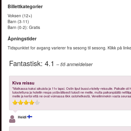
Billettkategorier
Voksen (12+)
Barn (3-11)
Barn (0-2): Gratis
Åpningstider
Tidspunktet for avgang varierer fra sesong til sesong. Klikk på lin
Fantastisk:
4.1
– 55
anmeldelser
Kiva reissu
"Matkassa kaksi aikuista ja 11v lapsi. Ostin liput bussi+risteily-reissulle. Paikalle oli he
tulostettuna ja hotellin respa ystävällisesti tulosti ne meille, mutta paikanpäällä nettil
meille ja kertoi että ne ovat voimassa 6kk ostohetkestä. Veneilimmekin vasta seuraa
Heidi