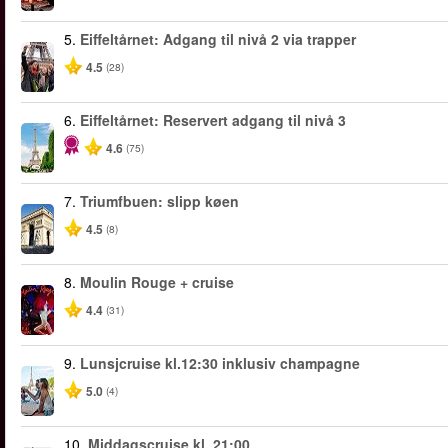
5.
Eiffeltårnet: Adgang til nivå 2 via trapper
4.5
(28)
6.
Eiffeltårnet: Reservert adgang til nivå 3
4.6
(75)
7.
Triumfbuen: slipp køen
4.5
(8)
8.
Moulin Rouge + cruise
4.4
(31)
9.
Lunsjcruise kl.12:30 inklusiv champagne
5.0
(4)
10.
Middagscruise kl. 21:00