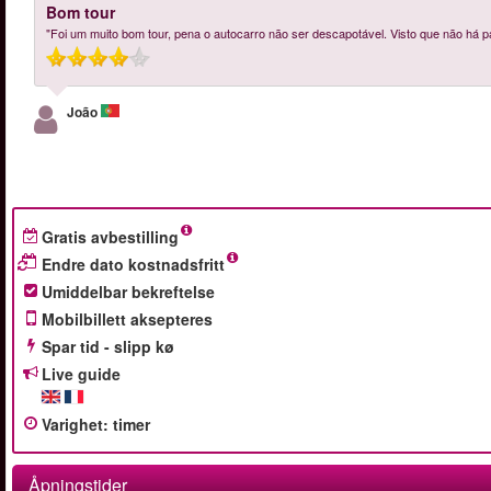
Bom tour
"Foi um muito bom tour, pena o autocarro não ser descapotável. Visto que não há p
João
Gratis avbestilling
Endre dato kostnadsfritt
Umiddelbar bekreftelse
Mobilbillett aksepteres
Spar tid - slipp kø
Live guide
Varighet
:
timer
Åpningstider