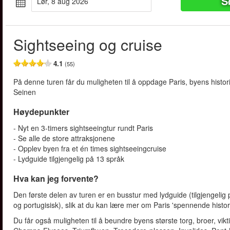
S
lør, 8 aug 2026
Sightseeing og cruise
4.1
(55)
På denne turen får du muligheten til å oppdage Paris, byens histori
Seinen
Høydepunkter
- Nyt en 3-timers sightseeingtur rundt Paris
- Se alle de store attraksjonene
- Opplev byen fra et én times sightseeingcruise
- Lydguide tilgjengelig på 13 språk
Hva kan jeg forvente?
Den første delen av turen er en busstur med lydguide (tilgjengelig p
og portugisisk), slik at du kan lære mer om Paris 'spennende histor
Du får også muligheten til å beundre byens største torg, broer, vi