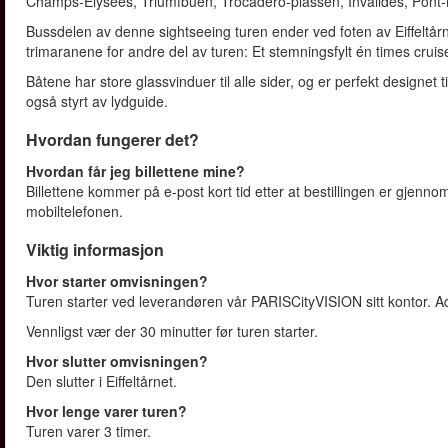
Champs-Elysees, Triumfbuen, Trocadero-plassen, Invalides, Pont-Neu
Bussdelen av denne sightseeing turen ender ved foten av Eiffeltå
trimaranene for andre del av turen: Et stemningsfylt én times crui
Båtene har store glassvinduer til alle sider, og er perfekt designet
også styrt av lydguide.
Hvordan fungerer det?
Hvordan får jeg billettene mine?
Billettene kommer på e-post kort tid etter at bestillingen er gjennomf
mobiltelefonen.
Viktig informasjon
Hvor starter omvisningen?
Turen starter ved leverandøren vår PARISCityVISION sitt kontor. Ad
Vennligst vær der 30 minutter før turen starter.
Hvor slutter omvisningen?
Den slutter i Eiffeltårnet.
Hvor lenge varer turen?
Turen varer 3 timer.