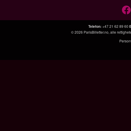
Telefon
:
+47 21 62 89 60
© 2026
ParisBilletter.no
, alle rettigh
Person