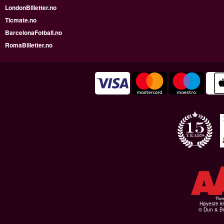
LondonBilletter.no
Ticmate.no
BarcelonaFotball.no
RomaBilletter.no
Høyeste kr
© Dun & Br