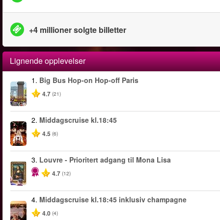
+4 millioner solgte billetter
Lignende opplevelser
1.
Big Bus Hop-on Hop-off Paris
4.7
(21)
2.
Middagscruise kl.18:45
4.5
(6)
3.
Louvre - Prioritert adgang til Mona Lisa
4.7
(12)
4.
Middagscruise kl.18:45 inklusiv champagne
4.0
(4)