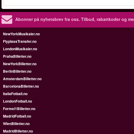
Abonner på nyhetsbrev fra oss. Tilbud, rabattkoder og me
NewYorkMusikaler.no
FlyplassTransfer.no
LondonMusikaler.no
PrahaBilletter.no
NewYorkBilletter.no
BerlinBilletter.no
AmsterdamBilletter.no
BarcelonaBilletter.no
ItaliaFotball.no
LondonFotball.no
Formel1Billetter.no
MadridFotball.no
WienBilletter.no
MadridBilletter.no